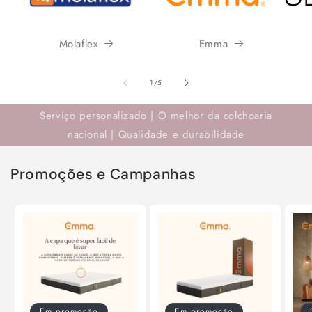
Molaflex
Emma
de
1
/
5
Serviço personalizado | O melhor da colchoaria
nacional | Qualidade e durabilidade
Promoções e Campanhas
Em promoção
Em promoção